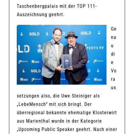
Taschenbergpalais mit der TOP 111-
Auszeichnung geehrt.
Ge
na
u
di
e
Vo
ra
us
setzungen also, die Uwe Steiniger als
„LebeMensch“ mit sich bringt. Der
überregional bekannte ehemalige Klosterwirt
aus Marienthal wurde in der Kategorie
„Upcoming Public Speaker geehrt. Nach einer