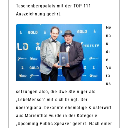
Taschenbergpalais mit der TOP 111-
Auszeichnung geehrt.
Ge
na
u
di
e
Vo
ra
us
setzungen also, die Uwe Steiniger als
„LebeMensch“ mit sich bringt. Der
überregional bekannte ehemalige Klosterwirt
aus Marienthal wurde in der Kategorie
„Upcoming Public Speaker geehrt. Nach einer