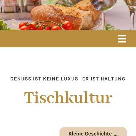
Skip
to
content
Togg
Navi
ÜBER MICH
ESSEN & TRINKEN
GENUSS IST KEINE LUXUS- ER IST HALTUNG
Tischkultur
RITUALE & LEBENSART
EVENTS/AKTIV